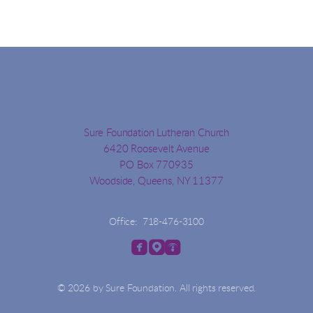
Sure Foundation Lutheran Church
6420 Roosevelt Avenue
PO Box 770935
Woodside, Queens, NY 11377
Office: 718-476-3100



roundedfacebook
roundedmappin
roundedpodcast
© 2026 by Sure Foundation. All rights reserved.